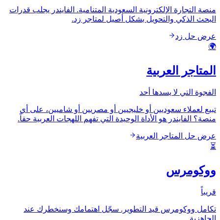
منصة التجارة الإلكترونية السعودية المتنامية. الفايندر يجلب قدرات
البحث الذكي والتحويل بشكل أصيل لمتاجر زد.
عرض حل زد
🌍
المتاجر العربية
الفجوة التي لا يسدها أحد
تبيع لعملاء سعوديين أو خليجيين أو مصريين أو شاميين، على أي
منصة؟ الفايندر هو الأداة الوحيدة التي تفهم اللهجات العربية حقاً.
عرض حل المتاجر العربية
⏳
ووكومرس
قريباً
تكامل ووكومرس قيد التطوير. سجّل اهتمامك وسنخطرك عند
الجاهزية.