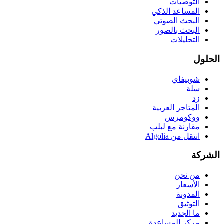
التوصيات
المساعد الذكي
البحث الصوتي
البحث بالصور
التحليلات
الحلول
شوبيفاي
سلة
زد
المتاجر العربية
ووكومرس
مقارنة مع لبلب
انتقل من Algolia
الشركة
من نحن
الأسعار
المدونة
التوثيق
ما الجديد
مركز المساعدة