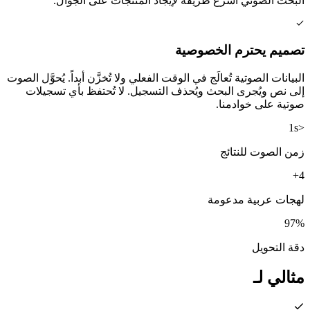
البحث الصوتي أسرع طريقة لإيجاد المنتجات على الجوال.
تصميم يحترم الخصوصية
البيانات الصوتية تُعالَج في الوقت الفعلي ولا تُخزَّن أبداً. يُحوَّل الصوت
إلى نص ويُجرى البحث ويُحذف التسجيل. لا تُحتفظ بأي تسجيلات
صوتية على خوادمنا.
<1s
زمن الصوت للنتائج
4+
لهجات عربية مدعومة
97%
دقة التحويل
مثالي لـ