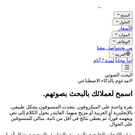
المنتج
الحلول
الأسعار
الموارد
الوظائف
من نحن
تواصل معنا
العربية
ابدأ مجاناً لمدة 7 أيام
البحث الصوتي
مدعوم بالذكاء الاصطناعي
اسمح لعملائك بالبحث بصوتهم.
نقرة واحدة على الميكروفون. يتحدث المتسوقون بشكل طبيعي،
بالإنجليزية أو العربية أو مزيج منهما. الفايندر يحول الكلام إلى نص
ويفهمه فوراً، ثم يعطي نتائج في أقل من ثانية. مثالي للمتسوقين
على الجوال.
يدعم اللهجات الخليجية والمصرية والشامية والسعودية بشكل أصيل.